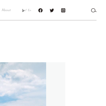
About
Jp
En