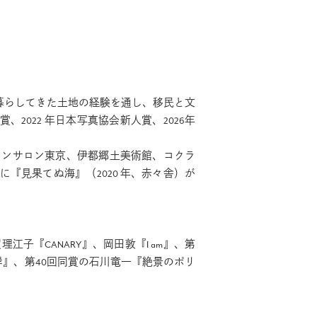
り暮らしてきた土地の経験を通し、移民と文
2022 年日本写真協会新人賞、2026年
コンサロン東京、伊都郷土美術館、コクラ
写真集に『見果てぬ海』（2020 年、赤々舎）が
子『CANARY』、岡田敦『I am』、第
対岸』、第40回同賞の石川竜一『絶景のポリ