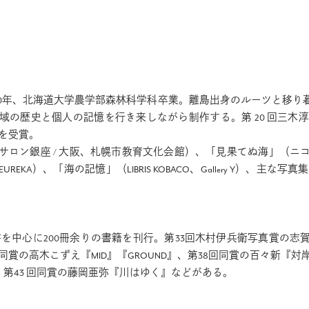
2010年、北海道大学農学部森林科学科卒業。離島出身のルーツと移
歴史と個人の記憶を行き来しながら制作する。第 20 回三木淳賞、
賞を受賞。
サロン銀座 / 大阪、札幌市教育文化会館）、「見果てぬ海」（ニ
A）、「海の記憶」（LIBRIS KOBACO、Gallery Y）、主な
書を中心に200冊余りの書籍を刊行。第33回木村伊兵衛写真賞の志賀理江
回同賞の高木こずえ『MID』『GROUND』、第38回同賞の百々新『
010-2012』、第43 回同賞の藤岡亜弥『川はゆく』などがある。