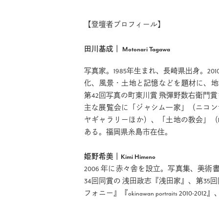
【登壇者プロフィール】
田川基成｜ Motonari Tagawa
写真家。1985年生まれ、長崎県出身。
化、風景・土地と記憶などを題材に、地域の
第42回写真の町東川賞 飛彈野数右衛門
主な展覧会に「ジャシム一家」（ニコン
ヤギャラリーほか）、「土地の教会」（EUREK
ある。福岡県糸島市在住。
姫野希美｜Kimi Himeno
2006 年に赤々舎を設立。写真集、美術
34回同賞の 浅田政志『浅田家』、第35
フォニー』『okinawan portraits 2