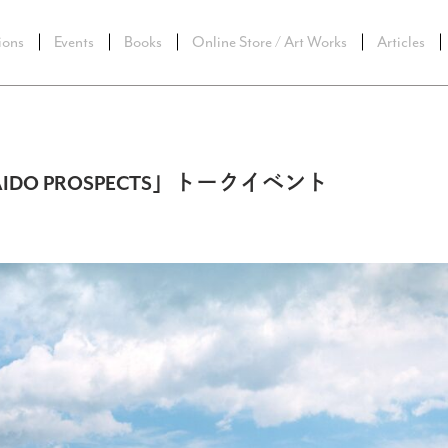
ions
Events
Books
Online Store / Art Works
Articles
DO PROSPECTS」トークイベント