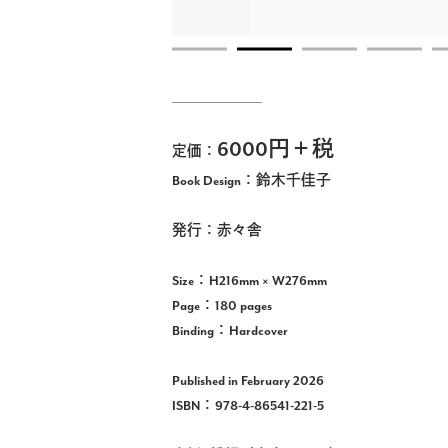
6000円＋税
定価：
Book Design：鈴木千佳子
発行：赤々舎
Size：H216mm × W276mm
Page：180 pages
Binding：Hardcover
Published in February 2026
ISBN：978-4-86541-221-5