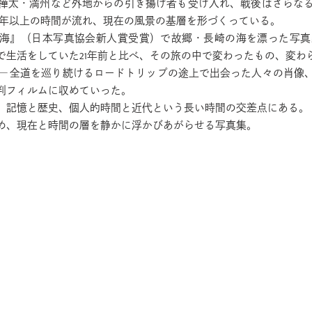
樺太・満州など外地からの引き揚げ者も受け入れ、戦後はさらな
0年以上の時間が流れ、現在の風景の基層を形づくっている。
ぬ海』（日本写真協会新人賞受賞）で故郷・長崎の海を漂った写
で生活をしていた21年前と比べ、その旅の中で変わったもの、変わ
─ 全道を巡り続けるロードトリップの途上で出会った人々の肖像
判フィルムに収めていった。
、記憶と歴史、個人的時間と近代という長い時間の交差点にある。
め、現在と時間の層を静かに浮かびあがらせる写真集。