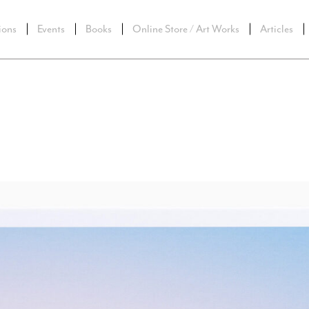
ions
Events
Books
Online Store / Art Works
Articles