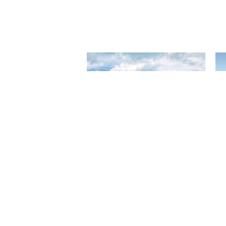
田川基成×姫野希美「HOKKAIDO
田
PROSPECTS」トークイベント
HO
2026.05.13
202