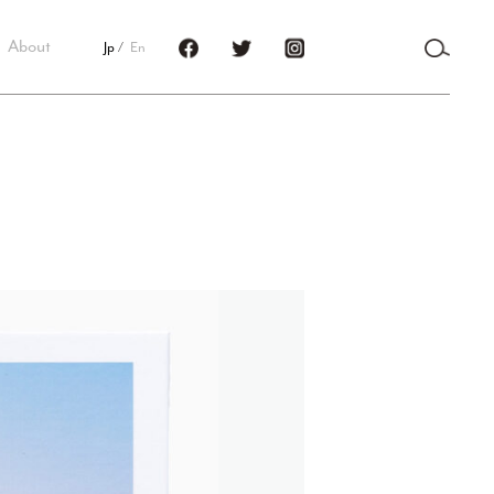
About
Jp
En