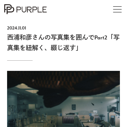
Exhibitions
2024.11.01
西浦和彦さんの写真集を囲んでPart2「写
Events
真集を紐解く、綴じ返す」
Books
Online Store / Art Works
Articles
About