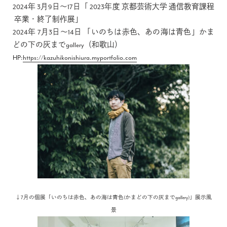
2024年 3月9日～17日「 2023年度 京都芸術大学 通信教育課程
卒業・終了制作展」
2024年 7月3日～14日 「いのちは赤色、あの海は青色」かま
どの下の灰までgallery（和歌山）
HP:
https://kazuhikonishiura.myportfolio.com
↓7月の個展「いのちは赤色、あの海は青色(かまどの下の灰までgallery)」展示風
景