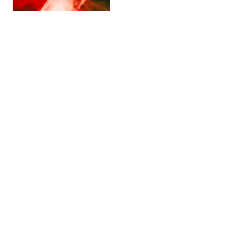
西浦和彦さんの写真集『い
のちは赤色、あの海は青
色』を囲んで
2024.05.17
〒604-8261
京都市中京区式阿弥町122-1 式阿弥町ビル 3階