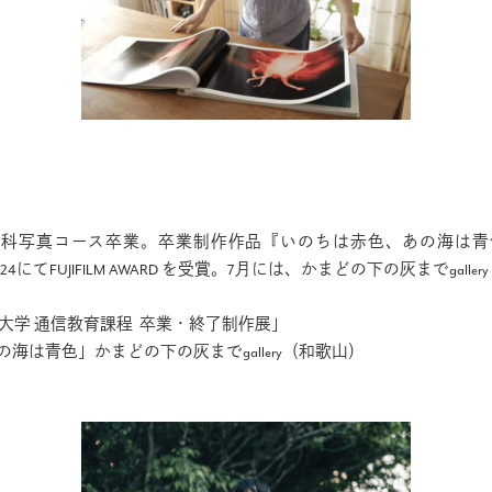
 美術科写真コース卒業。卒業制作作品『いのちは赤色、あの海は
tfolio Review 2024にてFUJIFILM AWARD を受賞。7月には、かまどの下
京都芸術大学 通信教育課程 卒業・終了制作展」
あの海は青色」かまどの下の灰までgallery（和歌山）