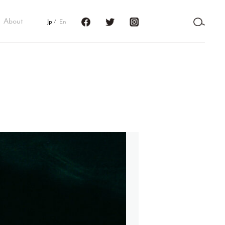
About
Jp
En