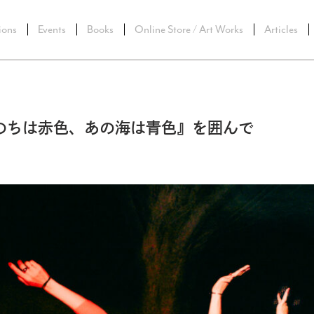
ions
Events
Books
Online Store / Art Works
Articles
のちは赤色、あの海は青色』を囲んで