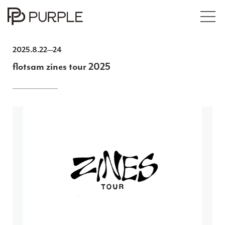
Exhibitions
2025.8.22—24
flotsam zines tour 2025
Events
Books
Online Store / Art Works
Articles
About