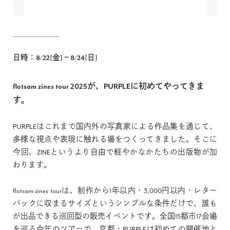
Jp
En
日時：8/22[金]－8/24[日]
flotsam zines tour 2025が、PURPLEに初めてやってきま
す。
PURPLEはこれまで国内外の写真家による作品集を通じて、
多様な視点や表現に触れる場をつくってきました。そこに
今回、ZINEというより自由で軽やかなかたちの出版物が加
わります。
flotsam zines tourは、制作から1年以内・3,000円以内・レター
パックに収まるサイズというシンプルな条件だけで、誰も
が出品できる巡回型の販売イベントです。全国15都市17会場
を巡る今年のツアーで、京都・PURPLEは初めての開催地と