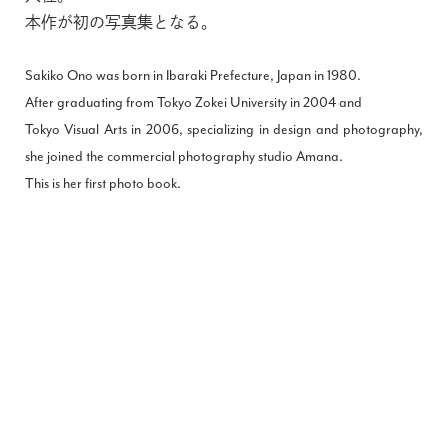
本作が初の写真集となる。
Sakiko Ono was born in Ibaraki Prefecture, Japan in 1980.
After graduating from Tokyo Zokei University in 2004 and
Tokyo Visual Arts in 2006, specializing in design and photography,
she joined the commercial photography studio Amana.
This is her first photo book.