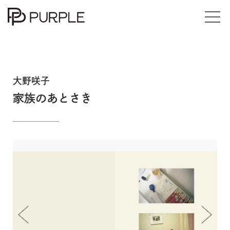
Exhibitions
Events
大野咲子
家族のあとさき
Books
Online Store / Art Works
Articles
About