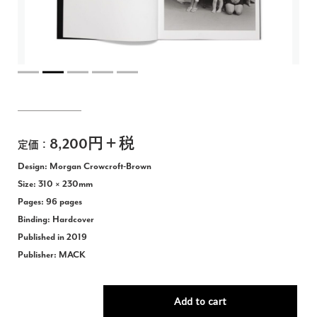
Jp
En
8,200円＋税
定価：
Design: Morgan Crowcroft-Brown
Size: 310 × 230mm
Pages: 96 pages
Binding: Hardcover
Published in 2019
Publisher: MACK