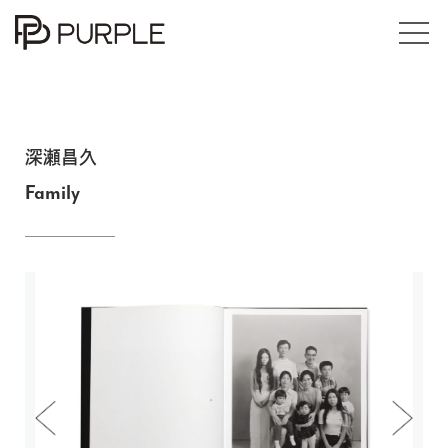
Exhibitions
Events
深瀬昌久
Family
Books
Online Store / Art Works
Articles
About