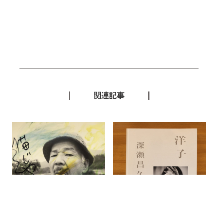
関連記事
猫を巡る深瀬昌久の写真表
『洋子』