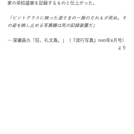
家の栄枯盛衰を記録するものと仕上がった。
「ピントグラスに映った逆さまの一族のだれもが死ぬ。そ
の姿を映し止める写真機は死の記録装置だ」
― 深瀬昌久「狂、礼文島。」（『流行写真』1985年8月号）
より