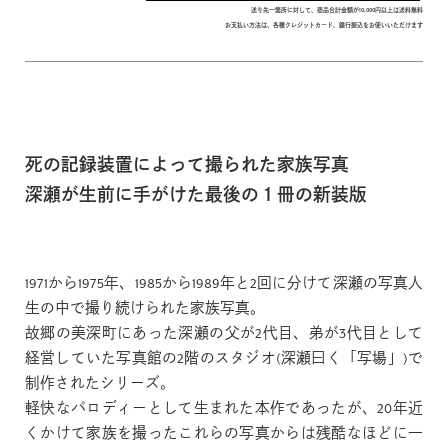
送り先一箇所に対して、商品合計金額が10,000円以上は送料無料
お支払い方法は、各種クレジットカード、銀行振込をお使いいただけます
死の記録装置によって撮られた家族写真
深瀬が生前に手がけた最後の１冊の新装版
1971から1975年、1985から1989年と2回に分けて深瀬の写真人
生の中で撮り続けられた家族写真。
故郷の美深町にあった深瀬の父が2代目、弟が3代目として
経営していた写真館の2階のスタジオ(深瀬曰く「写場」)で
制作されたシリーズ。
軽快なパロディーとして生まれた本作であったが、20年近
くかけて家族を撮ったこれらの写真からは残酷なほどに一