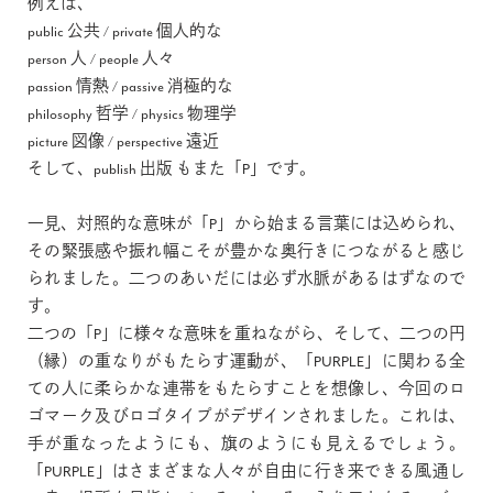
例えば、
public 公共 / private 個人的な
person 人 / people 人々
passion 情熱 / passive 消極的な
philosophy 哲学 / physics 物理学
picture 図像 / perspective 遠近
そして、publish 出版 もまた「P」です。
一見、対照的な意味が「P」から始まる言葉には込められ、
その緊張感や振れ幅こそが豊かな奥行きにつながると感じ
られました。二つのあいだには必ず水脈があるはずなので
す。
二つの「P」に様々な意味を重ねながら、そして、二つの円
（縁）の重なりがもたらす運動が、「PURPLE」に関わる全
ての人に柔らかな連帯をもたらすことを想像し、今回のロ
ゴマーク及びロゴタイプがデザインされました。これは、
手が重なったようにも、旗のようにも見えるでしょう。
「PURPLE」はさまざまな人々が自由に行き来できる風通し